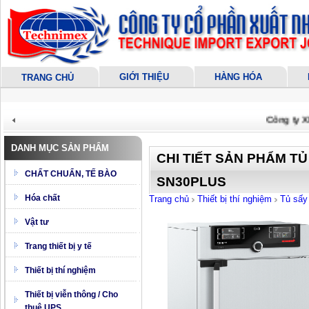
GIỚI THIỆU
HÀNG HÓA
TRANG CHỦ
Công ty XNK 
DANH MỤC SẢN PHẨM
CHI TIẾT SẢN PHẨM T
CHẤT CHUẨN, TẾ BÀO
SN30PLUS
Hóa chất
Trang chủ
Thiết bị thí nghiệm
Tủ sấy 
Vật tư
Trang thiết bị y tế
Thiết bị thí nghiệm
Thiết bị viễn thông / Cho
thuê UPS