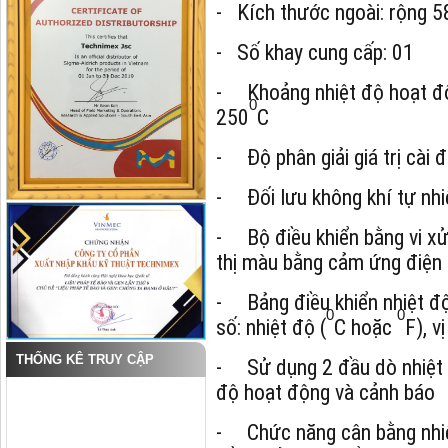
- Kích thước ngoài: rộng 
- Số khay cung cấp: 01
- Khoảng nhiệt độ hoạt đ
0
250
C
- Độ phân giải giá trị cài đ
- Đối lưu không khí tự nhi
- Bộ điều khiển bằng vi xử
thị màu bằng cảm ứng điện
- Bảng điều khiển nhiệt đ
0
0
số: nhiệt độ (
C hoặc
F), v
THỐNG KÊ TRUY CẬP
- Sử dụng 2 đầu dò nhiệt đ
độ hoạt động và cảnh báo
- Chức năng cân bằng nhi